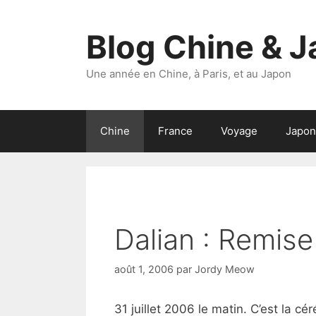
Aller
au
Blog Chine & 
contenu
Une année en Chine, à Paris, et au Japon
Chine
France
Voyage
Japon
Dalian : Remis
août 1, 2006
par
Jordy Meow
31 juillet 2006 le matin. C’est la 