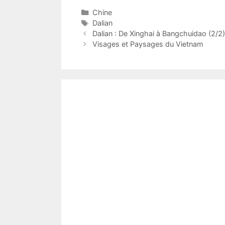
Catégories
Chine
Étiquettes
Dalian
Dalian : De Xinghai à Bangchuidao (2/2)
Visages et Paysages du Vietnam