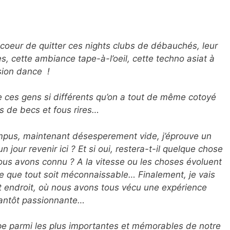
oeur de quitter ces nights clubs de débauchés, leur
, cette ambiance tape-à-l’oeil, cette techno asiat à
rsion dance
!
e ces gens si différents qu’on a tout de même cotoyé
s de becs et fous rires…
mpus, maintenant désesperement vide, j’éprouve un
 jour revenir ici ? Et si oui, restera-t-il quelque chose
ous avons connu ? A la vitesse ou les choses évoluent
le que tout soit méconnaissable… Finalement, je vais
et endroit, où nous avons tous vécu une expérience
 tantôt passionnante…
pe parmi les plus importantes et mémorables de notre