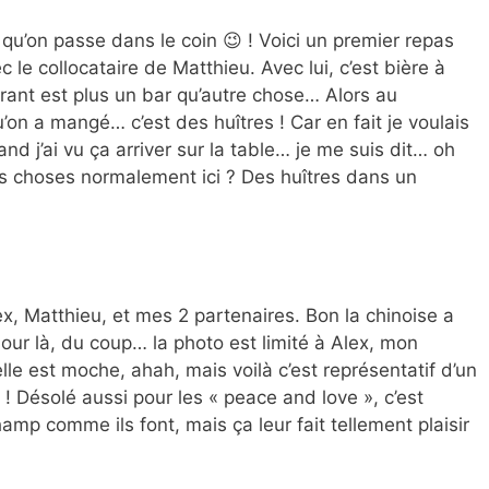
u’on passe dans le coin 😉 ! Voici un premier repas
c le collocataire de Matthieu. Avec lui, c’est bière à
urant est plus un bar qu’autre chose… Alors au
u’on a mangé… c’est des huîtres ! Car en fait je voulais
nd j’ai vu ça arriver sur la table… je me suis dit… oh
es choses normalement ici ? Des huîtres dans un
ex, Matthieu, et mes 2 partenaires. Bon la chinoise a
jour là, du coup… la photo est limité à Alex, mon
lle est moche, ahah, mais voilà c’est représentatif d’un
 ! Désolé aussi pour les « peace and love », c’est
amp comme ils font, mais ça leur fait tellement plaisir