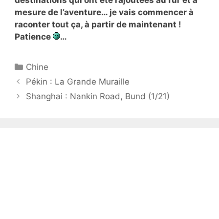
destinations qui ont été rajoutées au fur et à
mesure de l’aventure… je vais commencer à
raconter tout ça, à partir de maintenant !
Patience
…
Catégories
Chine
Pékin : La Grande Muraille
Shanghai : Nankin Road, Bund (1/21)