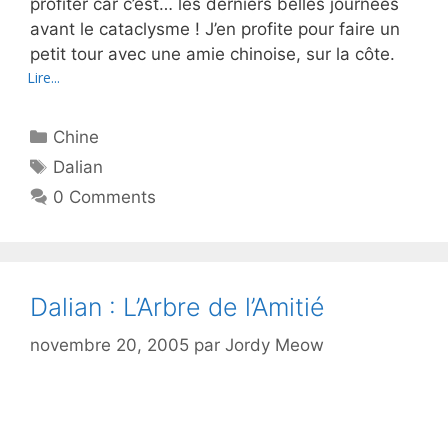
profiter car c’est… les derniers belles journées
avant le cataclysme ! J’en profite pour faire un
petit tour avec une amie chinoise, sur la côte.
Lire...
Catégories
Chine
Étiquettes
Dalian
0 Comments
Dalian : L’Arbre de l’Amitié
novembre 20, 2005
par
Jordy Meow