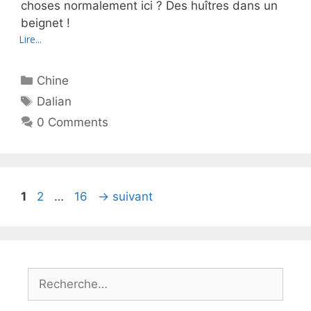
choses normalement ici ? Des huîtres dans un
beignet !
Lire...
Catégories
Chine
Étiquettes
Dalian
0 Comments
Page
Page
Page
1
2
…
16
→
suivant
Rechercher :