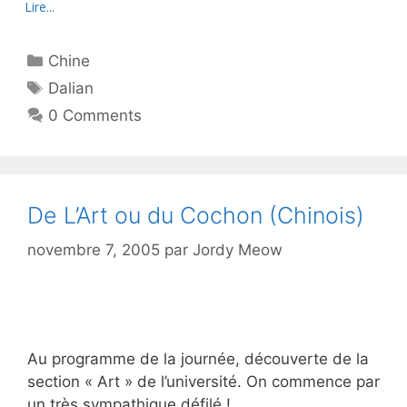
Lire...
Catégories
Chine
Étiquettes
Dalian
0 Comments
De L’Art ou du Cochon (Chinois)
novembre 7, 2005
par
Jordy Meow
Au programme de la journée, découverte de la
section « Art » de l’université. On commence par
un très sympathique défilé !